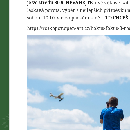
je ve středu 30.9.
NEVÁHEJTE
; dvě věkové kat
laskavá porota, výběr z nejlepších příspěvků
sobotu 10.10. v novopackém kině…
TO CHCEŠ
https://roskopov.open-art.cz/hokus-fokus-3-ro