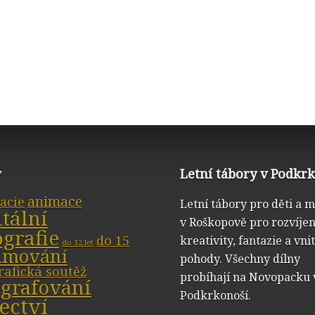
y
Letní tábory v Podkr
animace
acie
Letní tábory pro děti a 
itální
v Roškopově pro rozvíjen
ografie
do 15
kreativity, fantazie a vni
do 12 let
ilmování
pohody. Všechny dílny
rafická soutěž
probíhají na Novopacku 
ografování
Podkrkonoší.
ectví