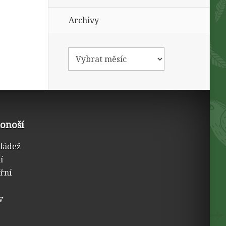
Archivy
konoší
mládež
í
třní
v