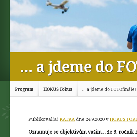
… a jdeme do FO
Program
HOKUS Fokus
… a jdeme do FOTOfinále!
Publikoval(a)
KATKA
dne 24.9.2020 v
HOKUS FOK
Oznamuje se objektivům vašim… že 3. ročník 