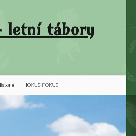
 letní tábory
istorie
HOKUS FOKUS