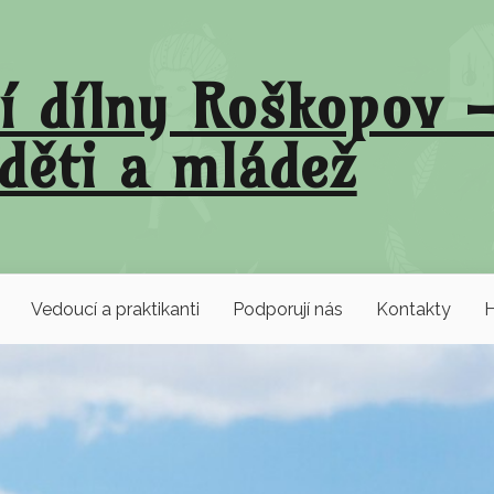
í dílny Roškopov –
děti a mládež
Vedoucí a praktikanti
Podporují nás
Kontakty
H