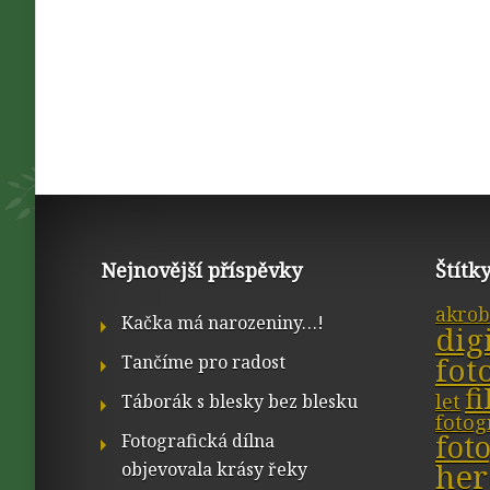
Nejnovější příspěvky
Štítk
akrob
Kačka má narozeniny…!
dig
fot
Tančíme pro radost
f
let
Táborák s blesky bez blesku
fotog
fot
Fotografická dílna
her
objevovala krásy řeky