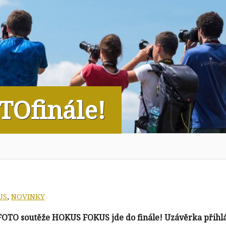
TOfinále!
US
,
NOVINKY
FOTO soutěže HOKUS FOKUS jde do finále! Uzávěrka přihl